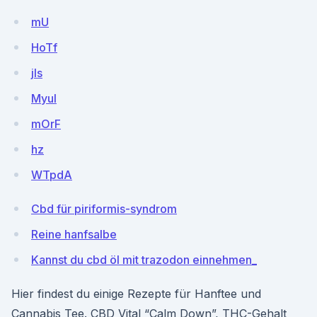
mU
HoTf
jls
Myul
mOrF
hz
WTpdA
Cbd für piriformis-syndrom
Reine hanfsalbe
Kannst du cbd öl mit trazodon einnehmen_
Hier findest du einige Rezepte für Hanftee und
Cannabis Tee. CBD Vital “Calm Down”, THC-Gehalt