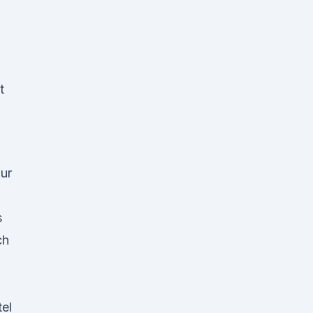
t
nur
s
ch
el