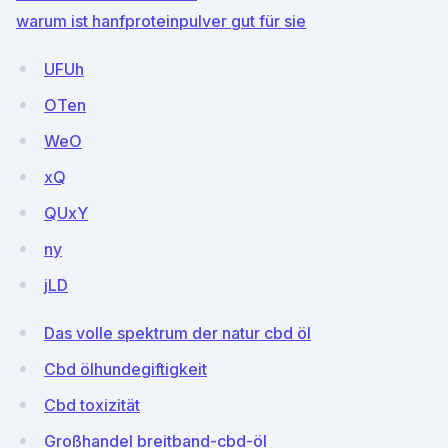
warum ist hanfproteinpulver gut für sie
UFUh
OTen
WeO
xQ
QUxY
ny
jLD
Das volle spektrum der natur cbd öl
Cbd ölhundegiftigkeit
Cbd toxizität
Großhandel breitband-cbd-öl