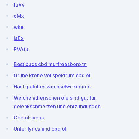
fuVv
oMx
wke
laEx
RVAfu
Best buds cbd murfreesboro tn
Grüne krone vollspektrum cbd öl
Hanf-patches wechselwirkungen
Welche ätherischen öle sind gut für
gelenkschmerzen und entzündungen
Cbd öl-lupus
Unter lyrica und cbd öl