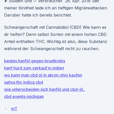
➤ Studien und ✓ Verbraucher 26. Apr. 2018 Seit
meiner Kindheit leide ich an heftigen Migräneattacken.
Darüber hatte ich bereits berichtet.
Schwangerschaft mit Cannabidiol (CBD) Wie kann es
dir helfen? Denn selbst Sorten mit einem hohen CBD
Anteil enthalten THC. Wichtig ist also, diese Substanz
während der Schwangerschaft nicht zu rauchen.
bestes hanföl gegen brustkrebs
hanf hurd zum verkauf in indien
wo kann man cbd öl in akron ohio kaufen
sativa thc indica cbd
wie unterscheiden sich hanföl und cbd-öl_
cbd events michigan
mT